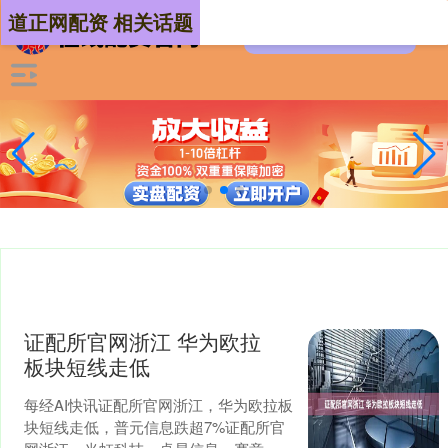
道正网配资 相关话题
证配所官网浙江 华为欧拉
板块短线走低
每经AI快讯证配所官网浙江，华为欧拉板
块短线走低，普元信息跌超7%证配所官