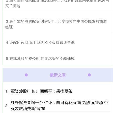
2
克兰问题
​最可靠的股票配资 时隔5年，印度恢复向中国公民发放旅游
3
签证
​证配所官网浙江 华为欧拉板块短线走低
4
​在线炒股配资公司 世界尽头的冷酷仙境
5
最新文章
配资炒股排名 广西昭平：采摘夏茶
1、
杠杆配资查询平台 仁怀：向日葵花海“链”起多元业态 带
2、
火农旅消费新“留”量