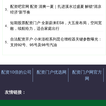
配资吧官网 配资 清爽一夏｜扎进溪水过盛夏 解锁“清凉
3、
经济”新节奏
短期股票配资门户 全新蔚来ES8，大五座布局，空间宽
4、
敞，续航给力，适合家庭出行
合法配资开户 小米澎程系列昆仑增程器关键参数曝光：
5、
支持92号、95号及98号汽油
配资10倍的公司
配资门户优选网
配资门户网官方
网
友情链接：