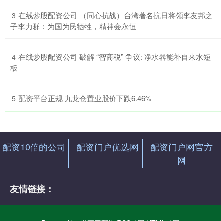
​在线炒股配资公司 （同心抗战）台湾著名抗日将领李友邦之
3
子李力群：为国为民牺牲，精神会永恒
​在线炒股配资公司 破解 “智商税” 争议: 净水器能补自来水短
4
板
​配资平台正规 九龙仓置业股价下跌6.46%
5
配资10倍的公司
配资门户优选网
配资门户网官方
网
友情链接：