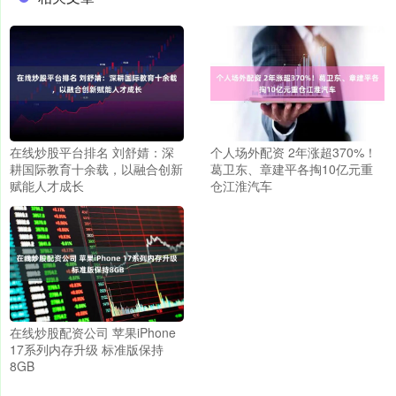
在线炒股平台排名 刘舒婧：深
个人场外配资 2年涨超370%！
耕国际教育十余载，以融合创新
葛卫东、章建平各掏10亿元重
赋能人才成长
仓江淮汽车
在线炒股配资公司 苹果iPhone
17系列内存升级 标准版保持
8GB